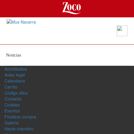
Noticias
Acreditados
Aviso legal
Calendario
Carrito
Código ético
Contacto
Cookies
Eventos
Finalizar compra
Galerí­a
Hazte miembro