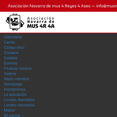
Asociación Navarra de mus 4 Reyes 4 Ases — info@mus
Noticias
Acreditados
Aviso legal
Calendario
Carrito
Código ético
Contacto
Cookies
Eventos
Finalizar compra
Galerí­a
Hazte miembro
Homepage
Inscripciones
La asociación
Locales Asociados
Locales asociados
Master
Mi cuenta