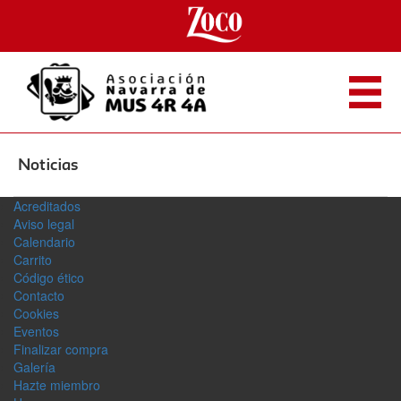
Noticias
Acreditados
Aviso legal
Calendario
Carrito
Código ético
Contacto
Cookies
Eventos
Finalizar compra
Galerí­a
Hazte miembro