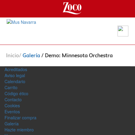
Inicio
/
Galería
/ Demo: Minnesota Orchestra
Acreditados
Aviso legal
Calendario
Carrito
Código ético
Contacto
Cookies
Eventos
Finalizar compra
Galerí­a
Hazte miembro