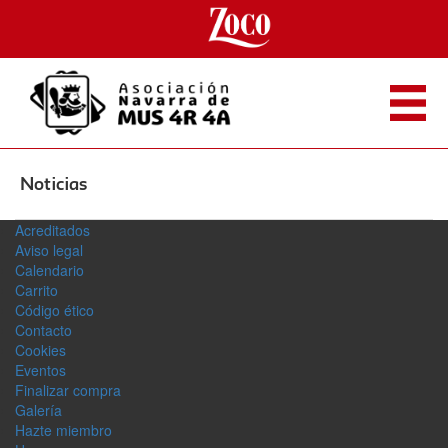
Noticias
Acreditados
Aviso legal
Calendario
Carrito
Código ético
Contacto
Cookies
Eventos
Finalizar compra
Galerí­a
Hazte miembro