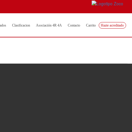
ados
Clasificacion
Asociación 4R 4A
Contacto
Carrito
Hazte acreditado