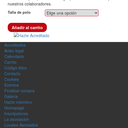
nuestros colaboradores.
Talla de polo
Hazte Acreditado
Añadir al carrito
cantidad
Acreditados
Aviso legal
Calendario
Carrito
Código ético
Contacto
Cookies
Eventos
Finalizar compra
Galerí­a
Hazte miembro
Homepage
Inscripciones
La asociación
Locales Asociados